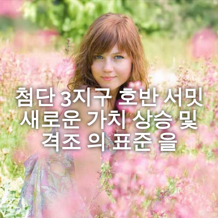
첨단 3지구 호반 서밋
새로운 가치 상승 및
격조 의 표준 을